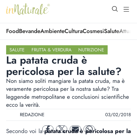
open Menu
open
Food
Bevande
Ambiente
Cultura
Cosmesi
Salute
Attuali
SALUTE
FRUTTA & VERDURA
NUTRIZIONE
La patata cruda è
pericolosa per la salute?
Non siamo soliti mangiare la patata cruda, ma è
veramente pericolosa per la nostra salute? Tra
leggende metropolitane e conclusioni scientifiche
ecco la verità.
REDAZIONE
03/02/2018
Secondo voi la
patata cruda è pericolosa per la
facebook
twitter
mail
whatsapp