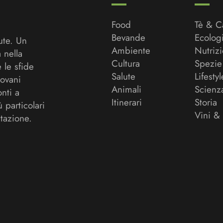
Food
Tè & C
Bevande
Ecolog
ute. Un
Ambiente
Nutriz
a nella
Cultura
Spezie
 le sfide
Salute
Lifestyl
ovani
Animali
Scienz
onti a
Itinerari
Storia
ù particolari
Vini &
tazione.