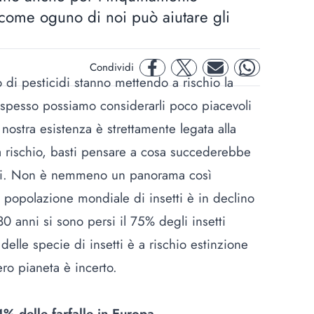
 come oguno di noi può aiutare gli
Condividi
facebook
twitter
mail
whatsapp
o di
pesticidi
stanno mettendo a rischio la
 spesso possiamo considerarli poco piacevoli
 nostra esistenza è strettamente legata alla
a rischio, basti pensare a
cosa succederebbe
i.
Non è nemmeno un panorama così
 popolazione mondiale di insetti è in declino
30 anni si sono
persi il 75% degli insetti
 delle specie di insetti è a rischio estinzione
ero pianeta è incerto.
% delle farfalle in Europa