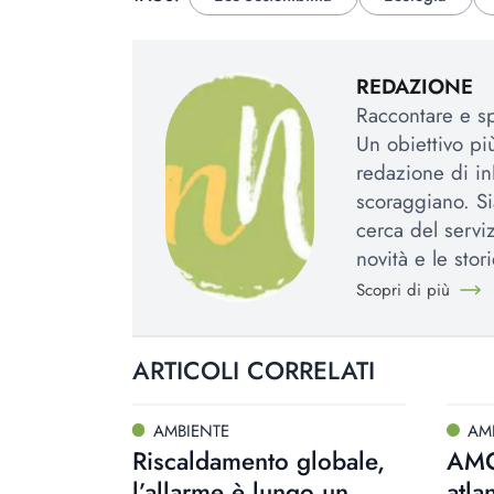
REDAZIONE
Raccontare e spi
Un obiettivo più
redazione di in
scoraggiano. Si
cerca del serviz
novità e le stori
Scopri di più
ARTICOLI CORRELATI
AMBIENTE
AM
Riscaldamento globale,
AMO
l’allarme è lungo un
atla