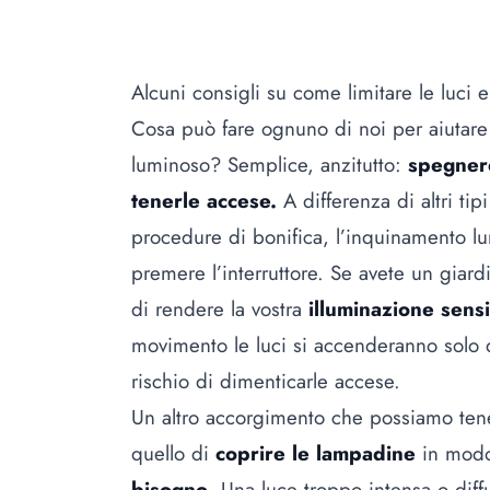
Alcuni consigli su come limitare le luci e 
Cosa può fare ognuno di noi per aiutare g
luminoso? Semplice, anzitutto:
spegnere
tenerle accese.
A differenza di altri t
procedure di bonifica, l’inquinamento lu
premere l’interruttore. Se avete un giard
di rendere la vostra
illuminazione sens
movimento le luci si accenderanno solo 
rischio di dimenticarle accese.
Un altro accorgimento che possiamo tene
quello di
coprire le lampadine
in mod
bisogno
. Una luce troppo intensa o diffu