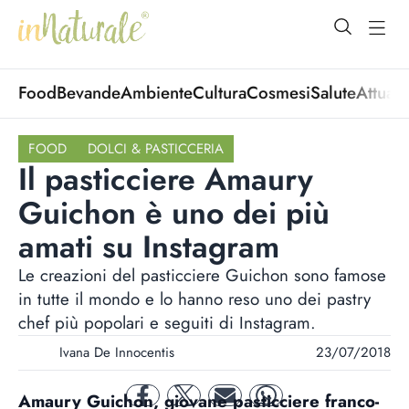
open Menu
open
Food
Bevande
Ambiente
Cultura
Cosmesi
Salute
Attuali
FOOD
DOLCI & PASTICCERIA
Il pasticciere Amaury
Guichon è uno dei più
amati su Instagram
Le creazioni del pasticciere Guichon sono famose
in tutte il mondo e lo hanno reso uno dei pastry
chef più popolari e seguiti di Instagram.
Ivana De Innocentis
23/07/2018
Amaury Guichon, giovane pasticciere franco-
facebook
twitter
mail
whatsapp