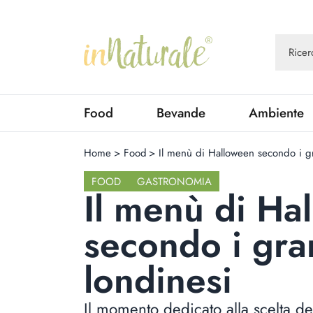
Food
Bevande
Ambiente
Home
>
Food
>
Il menù di Halloween secondo i gr
FOOD
GASTRONOMIA
Il menù di Ha
secondo i gra
londinesi
Il momento dedicato alla scelta 