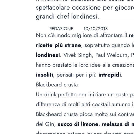
spettacolare occasione per giocare
grandi chef londinesi.
REDAZIONE
10/10/2018
Non c’è modo migliore di affrontare il
m
ricette più strane
, soprattutto quando 
londinesi
. Vivek Singh, Paul Welburn, Pa
hanno prestato le loro idee alla creazi
insoliti
, pensati per i più
intrepidi
.
Blackbeard crusta
Un drink perfetto per iniziare un pasto p
differenza di molti altri cocktail autunna
Blackbeard crusta gioca molto sui contra
del Gin,
succo di limone
,
melassa di 
decorazione esterna invece dovrete crea