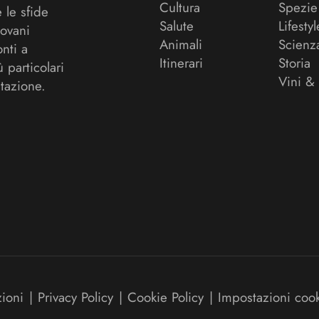
Cultura
Spezie
 le sfide
Salute
Lifestyl
ovani
Animali
Scienz
onti a
Itinerari
Storia
ù particolari
Vini &
tazione.
zioni
|
Privacy Policy
|
Cookie Policy
|
Impostazioni coo