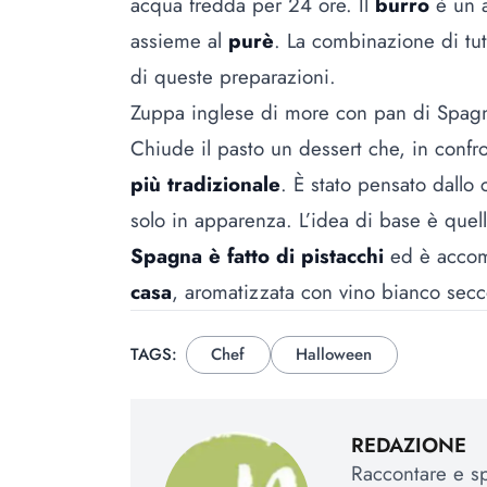
acqua fredda per 24 ore. Il
burro
è un a
assieme al
purè
. La combinazione di tutt
di queste preparazioni.
Zuppa inglese di more con pan di Spagn
Chiude il pasto un dessert che, in confro
più tradizionale
. È stato pensato dallo
solo in apparenza. L’idea di base è quel
Spagna è fatto di pistacchi
ed è acco
casa
, aromatizzata con vino bianco secc
TAGS:
Chef
Halloween
REDAZIONE
Raccontare e spi