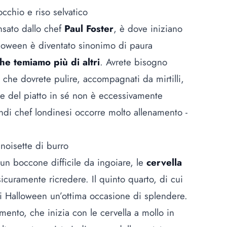
occhio e riso selvatico
nsato dallo chef
Paul Foster
, è dove iniziano
lloween è diventato sinonimo di paura
che temiamo più di altri
. Avrete bisogno
, che dovrete pulire, accompagnati da mirtilli,
one del piatto in sé non è eccessivamente
andi chef londinesi occorre molto allenamento -
 noisette di burro
 un boccone difficile da ingoiare, le
cervella
sicuramente ricredere. Il
quinto quarto
, di cui
di Halloween un’ottima occasione di splendere.
ento, che inizia con le cervella a mollo in