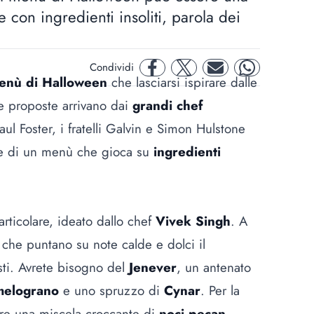
 con ingredienti insoliti, parola dei
Condividi
facebook
twitter
mail
whatsapp
enù di Halloween
che lasciarsi ispirare dalle
le proposte arrivano dai
grandi chef
ul Foster, i fratelli Galvin e Simon Hulstone
one di un menù che gioca su
ingredienti
articolare, ideato dallo chef
Vivek Singh
. A
li che puntano su note calde e dolci il
sti. Avrete bisogno del
Jenever
, un antenato
melograno
e uno spruzzo di
Cynar
. Per la
re una miscela croccante di
noci pecan