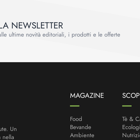
ALLA NEWSLETTER
le ultime novità editoriali, i prodotti e le offerte
MAGAZINE
SCOPR
Food
Tè & C
Bevande
Ecolog
ute. Un
Ambiente
Nutriz
a nella