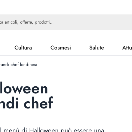
Cultura
Cosmesi
Salute
Attu
andi chef londinesi
lloween
ndi chef
del menù di Halloween può essere una