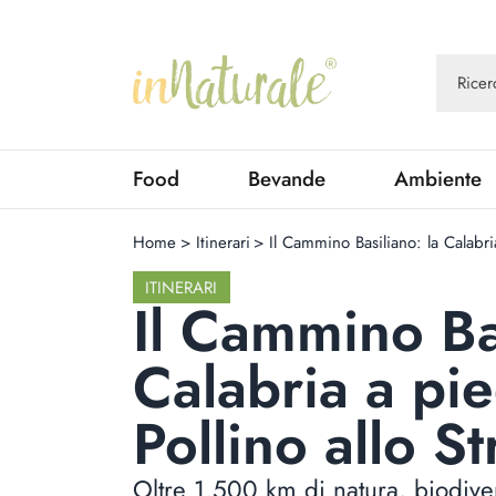
Food
Bevande
Ambiente
Home
>
Itinerari
>
Il Cammino Basiliano: la Calabria
ITINERARI
Il Cammino Bas
Calabria a pie
Pollino allo St
Oltre 1.500 km di natura, biodivers