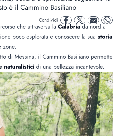
esto è il Cammino Basiliano
Condividi
facebook
twitter
mail
whatsapp
rcorso che attraversa la
Calabria
da nord a
gione poco esplorata e conoscere la sua
storia
e zone.
tretto di Messina, il Cammino Basiliano permette
e naturalistici
di una bellezza incantevole.