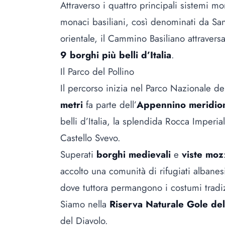
Attraverso i quattro principali sistemi mo
monaci basiliani, così denominati da Sa
orientale, il Cammino Basiliano attravers
9 borghi più belli d’Italia
.
Il Parco del Pollino
Il percorso inizia nel Parco Nazionale de
metri
fa parte dell’
Appennino meridio
belli d’Italia, la splendida Rocca Imperi
Castello Svevo.
Superati
borghi medievali
e
viste moz
accolto una comunità di rifugiati albane
dove tuttora permangono i costumi tradizio
Siamo nella
Riserva Naturale Gole del
del Diavolo.