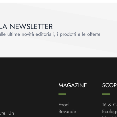
ALLA NEWSLETTER
le ultime novità editoriali, i prodotti e le offerte
MAGAZINE
SCOPR
Food
Tè & C
Bevande
Ecolog
ute. Un