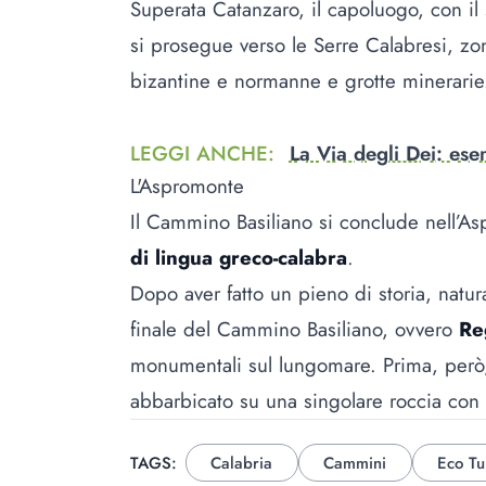
Superata Catanzaro, il capoluogo, con il
si prosegue verso le Serre Calabresi, zo
bizantine e normanne e grotte minerarie
LEGGI ANCHE
:
La Via degli Dei: ese
L'Aspromonte
Il Cammino Basiliano si conclude nell’As
di lingua greco-calabra
.
Dopo aver fatto un pieno di storia, natura
finale del Cammino Basiliano, ovvero
Re
monumentali sul lungomare. Prima, però,
abbarbicato su una singolare roccia con 
TAGS:
Calabria
Cammini
Eco Tu