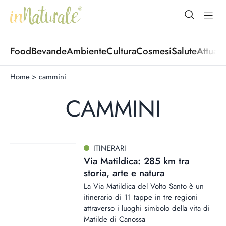
open Menu
open
Food
Bevande
Ambiente
Cultura
Cosmesi
Salute
Attuali
Home
>
cammini
CAMMINI
ITINERARI
Via Matildica: 285 km tra
storia, arte e natura
La Via Matildica del Volto Santo è un
itinerario di 11 tappe in tre regioni
attraverso i luoghi simbolo della vita di
Matilde di Canossa