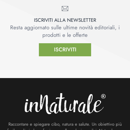
ISCRIVITI ALLA NEWSLETTER
Resta aggiornato sulle ultime novità editoriali, i
prodotti e le offerte
ISCRIVITI
Footer
Raccontare e spiegare cibo, natura e salute. Un obiettivo più