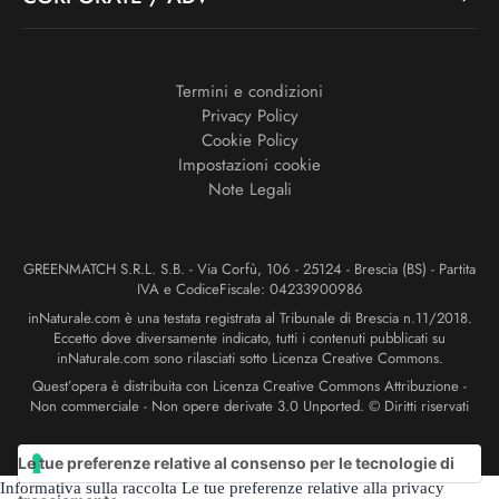
Termini e condizioni
Privacy Policy
Cookie Policy
Impostazioni cookie
Note Legali
GREENMATCH S.R.L. S.B. - Via Corfù, 106 - 25124 - Brescia (BS) - Partita
IVA e CodiceFiscale: 04233900986
inNaturale.com è una testata registrata al Tribunale di Brescia n.11/2018.
Eccetto dove diversamente indicato, tutti i contenuti pubblicati su
inNaturale.com sono rilasciati sotto Licenza Creative Commons.
Quest’opera è distribuita con Licenza Creative Commons Attribuzione -
Non commerciale - Non opere derivate 3.0 Unported. © Diritti riservati
Le tue preferenze relative al consenso per le tecnologie di
Informativa sulla raccolta
Le tue preferenze relative alla privacy