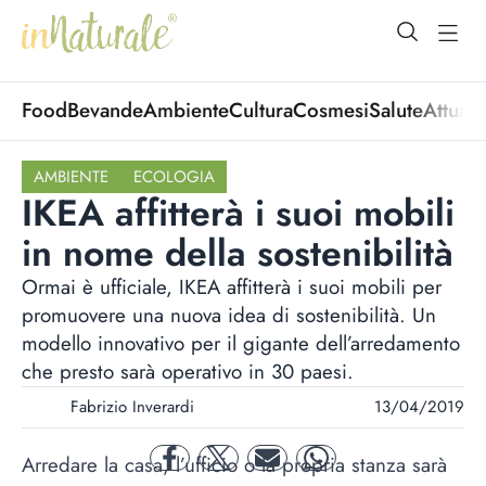
open Menu
open
Food
Bevande
Ambiente
Cultura
Cosmesi
Salute
Attuali
AMBIENTE
ECOLOGIA
IKEA affitterà i suoi mobili
in nome della sostenibilità
Ormai è ufficiale, IKEA affitterà i suoi mobili per
promuovere una nuova idea di sostenibilità. Un
modello innovativo per il gigante dell’arredamento
che presto sarà operativo in 30 paesi.
Fabrizio Inverardi
13/04/2019
Arredare la casa, l’ufficio o la propria stanza sarà
facebook
twitter
mail
whatsapp