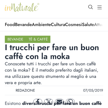
open Menu
open
Food
Bevande
Ambiente
Cultura
Cosmesi
Salute
Attuali
BEVANDE
TÈ & CAFFÈ
I trucchi per fare un buon
caffè con la moka
Conoscete tutti i trucchi per fare un buon caffè
con la moka? È il metodo preferito dagli italiani,
ma utilizzare questo strumento al meglio è una
vera e propria arte.
REDAZIONE
07/05/2019
Esistono
diversi trucchi per fare un buon caffè
facebook
twitter
mail
whatsapp