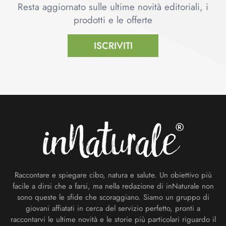
Resta aggiornato sulle ultime novità editoriali, i
prodotti e le offerte
ISCRIVITI
Footer
Raccontare e spiegare cibo, natura e salute. Un obiettivo più
facile a dirsi che a farsi, ma nella redazione di inNaturale non
sono queste le sfide che scoraggiano. Siamo un gruppo di
giovani affiatati in cerca del servizio perfetto, pronti a
raccontarvi le ultime novità e le storie più particolari riguardo il