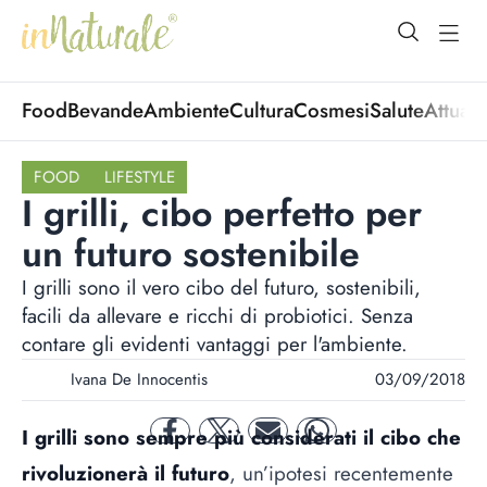
open Menu
open
Food
Bevande
Ambiente
Cultura
Cosmesi
Salute
Attuali
FOOD
LIFESTYLE
I grilli, cibo perfetto per
un futuro sostenibile
I grilli sono il vero cibo del futuro, sostenibili,
facili da allevare e ricchi di probiotici. Senza
contare gli evidenti vantaggi per l'ambiente.
Ivana De Innocentis
03/09/2018
I grilli sono sempre più considerati il cibo che
facebook
twitter
mail
whatsapp
rivoluzionerà il futuro
, un’ipotesi recentemente