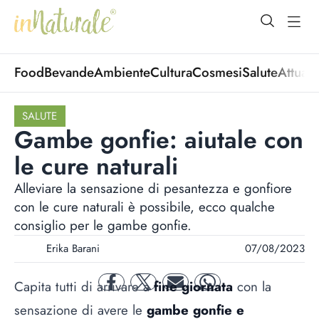
open Menu
open
Food
Bevande
Ambiente
Cultura
Cosmesi
Salute
Attuali
SALUTE
Gambe gonfie: aiutale con
le cure naturali
Alleviare la sensazione di pesantezza e gonfiore
con le cure naturali è possibile, ecco qualche
consiglio per le gambe gonfie.
Erika Barani
07/08/2023
Capita tutti di arrivare a
fine giornata
con la
facebook
twitter
mail
whatsapp
sensazione di avere le
gambe gonfie e