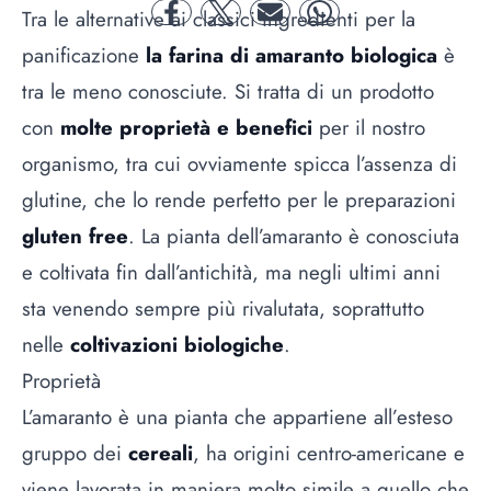
Tra le alternative ai classici ingredienti per la
facebook
twitter
mail
whatsapp
panificazione
la farina di amaranto biologica
è
tra le meno conosciute. Si tratta di un prodotto
con
molte proprietà e benefici
per il nostro
organismo, tra cui ovviamente spicca l’assenza di
glutine, che lo rende perfetto per le preparazioni
gluten free
. La pianta dell’amaranto è conosciuta
e coltivata fin dall’antichità, ma negli ultimi anni
sta venendo sempre più rivalutata, soprattutto
nelle
coltivazioni biologiche
.
Proprietà
L’amaranto è una pianta che appartiene all’esteso
gruppo dei
cereali
, ha origini centro-americane e
viene lavorata in maniera molto simile a quello che