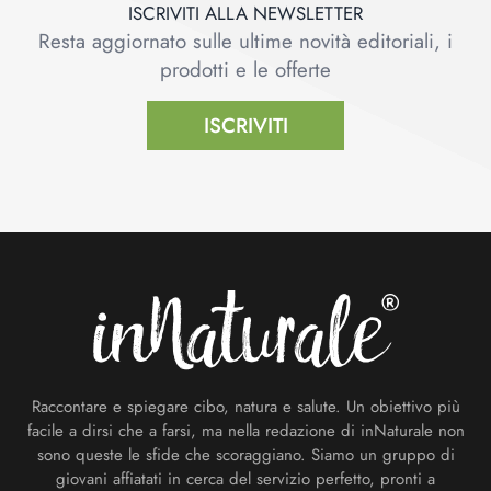
ISCRIVITI ALLA NEWSLETTER
Resta aggiornato sulle ultime novità editoriali, i
prodotti e le offerte
ISCRIVITI
Footer
Raccontare e spiegare cibo, natura e salute. Un obiettivo più
facile a dirsi che a farsi, ma nella redazione di inNaturale non
sono queste le sfide che scoraggiano. Siamo un gruppo di
giovani affiatati in cerca del servizio perfetto, pronti a