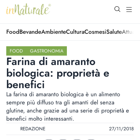
open Menu
open
Food
Bevande
Ambiente
Cultura
Cosmesi
Salute
Attuali
FOOD
GASTRONOMIA
Farina di amaranto
biologica: proprietà e
benefici
La farina di amaranto biologica è un alimento
sempre più diffuso tra gli amanti del senza
glutine, anche grazie ad una serie di proprietà e
benefici molto interessanti.
REDAZIONE
27/11/2018