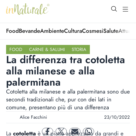
open Menu
open
Food
Bevande
Ambiente
Cultura
Cosmesi
Salute
Attuali
FOOD
CARNE & SALUMI
STORIA
La differenza tra cotoletta
alla milanese e alla
palermitana
Cotoletta alla milanese e alla palermitana sono due
secondi tradizionali che, pur con dei lati in
comune, presentano più di una differenza
Alice Facchini
23/10/2022
La
cotoletta
è un piatto apprezzato da grandi e
facebook
twitter
mail
whatsapp