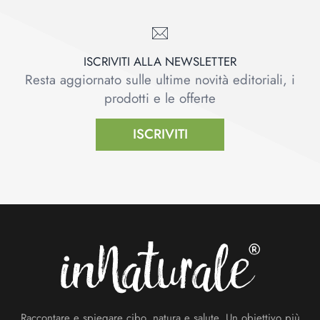
ISCRIVITI ALLA NEWSLETTER
Resta aggiornato sulle ultime novità editoriali, i
prodotti e le offerte
ISCRIVITI
Footer
Raccontare e spiegare cibo, natura e salute. Un obiettivo più