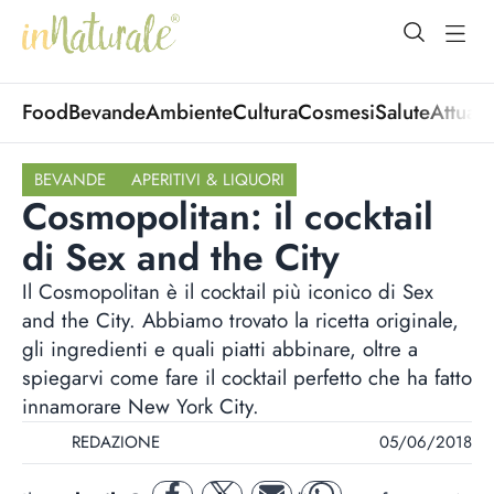
open Menu
open
Food
Bevande
Ambiente
Cultura
Cosmesi
Salute
Attuali
BEVANDE
APERITIVI & LIQUORI
Cosmopolitan: il cocktail
di Sex and the City
Il Cosmopolitan è il cocktail più iconico di Sex
and the City. Abbiamo trovato la ricetta originale,
gli ingredienti e quali piatti abbinare, oltre a
spiegarvi come fare il cocktail perfetto che ha fatto
innamorare New York City.
REDAZIONE
05/06/2018