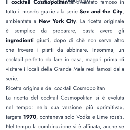
Il
cocktail Cosmopolitan
è diventato famoso in
facebook
twitter
mail
whatsapp
tutto il mondo grazie alla serie
Sex and the City
,
ambientata a
New York City
. La ricetta originale
è semplice da preparare, basta avere gli
ingredienti
giusti, dopo di chè non serve altro
che trovare i piatti da abbinare. Insomma, un
cocktail perfetto da fare in casa, magari prima di
visitare
i locali della Grande Mela resi famosi dalla
serie
.
Ricetta originale del cocktail Cosmopolitan
La ricetta del cocktail Cosmopolitan si è evoluta
nel tempo: nella sua versione più «primitiva»,
targata
1970
, conteneva solo Vodka e Lime rose’s.
Nel tempo la combinazione si è affinata, anche se