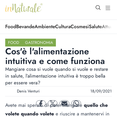
open Menu
open
Food
Bevande
Ambiente
Cultura
Cosmesi
Salute
Attuali
FOOD
GASTRONOMIA
Cos'è l'alimentazione
intuitiva e come funziona
Mangiare cosa si vuole quando si vuole e restare
in salute, l’alimentazione intuitiva è troppo bella
per essere vera?
Denis Venturi
18/09/2021
Avete mai sperato di poter mangiare
quello che
facebook
twitter
mail
whatsapp
volete quando volete
e riuscire a mantenervi in