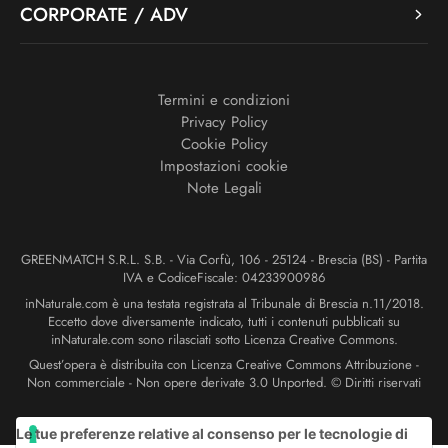
CORPORATE / ADV
Termini e condizioni
Privacy Policy
Cookie Policy
Impostazioni cookie
Note Legali
GREENMATCH S.R.L. S.B. - Via Corfù, 106 - 25124 - Brescia (BS) - Partita
IVA e CodiceFiscale: 04233900986
inNaturale.com è una testata registrata al Tribunale di Brescia n.11/2018.
Eccetto dove diversamente indicato, tutti i contenuti pubblicati su
inNaturale.com sono rilasciati sotto Licenza Creative Commons.
Quest’opera è distribuita con Licenza Creative Commons Attribuzione -
Non commerciale - Non opere derivate 3.0 Unported. © Diritti riservati
Le tue preferenze relative al consenso per le tecnologie di