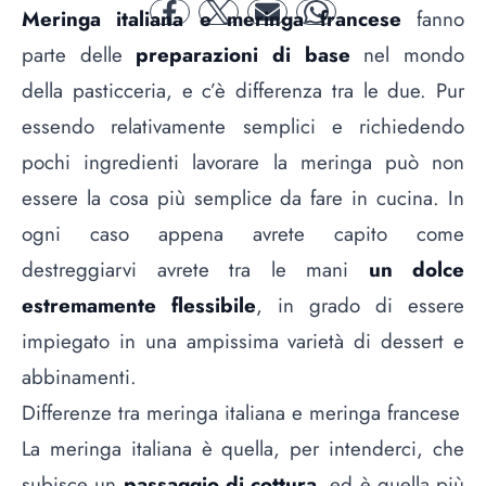
Meringa italiana e meringa francese
fanno
facebook
twitter
mail
whatsapp
parte delle
preparazioni di base
nel mondo
della pasticceria, e c’è differenza tra le due. Pur
essendo relativamente semplici e richiedendo
pochi ingredienti lavorare la meringa può non
essere la cosa più semplice da fare in cucina. In
ogni caso appena avrete capito come
destreggiarvi avrete tra le mani
un dolce
estremamente flessibile
, in grado di essere
impiegato in una ampissima varietà di dessert e
abbinamenti.
Differenze tra meringa italiana e meringa francese
La meringa italiana è quella, per intenderci, che
subisce un
passaggio di cottura
, ed è quella più