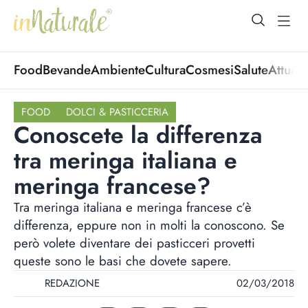
open Menu
open
Food
Bevande
Ambiente
Cultura
Cosmesi
Salute
Attuali
FOOD
DOLCI & PASTICCERIA
Conoscete la differenza
tra meringa italiana e
meringa francese?
Tra meringa italiana e meringa francese c’è
differenza, eppure non in molti la conoscono. Se
però volete diventare dei pasticceri provetti
queste sono le basi che dovete sapere.
REDAZIONE
02/03/2018