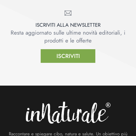
ISCRIVITI ALLA NEWSLETTER
Resta aggiornato sulle ultime novità editoriali, i
prodotti e le offerte
ISCRIVITI
Footer
Raccontare e spiegare cibo, natura e salute. Un obiettivo più