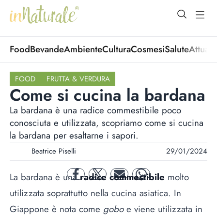
open Menu
open
Food
Bevande
Ambiente
Cultura
Cosmesi
Salute
Attuali
FOOD
FRUTTA & VERDURA
Come si cucina la bardana
La bardana è una radice commestibile poco
conosciuta e utilizzata, scopriamo come si cucina
la bardana per esaltarne i sapori.
Beatrice Piselli
29/01/2024
La bardana è una
radice commestibile
molto
facebook
twitter
mail
whatsapp
utilizzata soprattutto nella cucina asiatica. In
Giappone è nota come
gobo
e viene utilizzata in