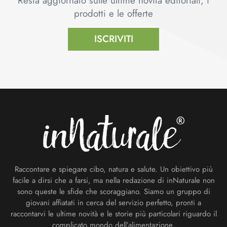
Resta aggiornato sulle ultime novità editoriali, i
prodotti e le offerte
ISCRIVITI
Footer
Raccontare e spiegare cibo, natura e salute. Un obiettivo più
facile a dirsi che a farsi, ma nella redazione di inNaturale non
sono queste le sfide che scoraggiano. Siamo un gruppo di
giovani affiatati in cerca del servizio perfetto, pronti a
raccontarvi le ultime novità e le storie più particolari riguardo il
complicato mondo dell’alimentazione.