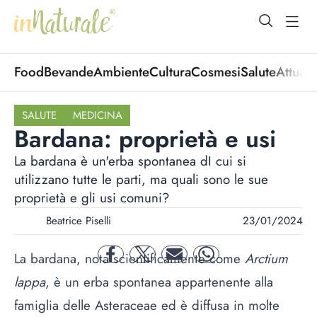
open Menu
open
Food
Bevande
Ambiente
Cultura
Cosmesi
Salute
Attuali
SALUTE
MEDICINA
Bardana: proprietà e usi
La bardana è un'erba spontanea dI cui si
utilizzano tutte le parti, ma quali sono le sue
proprietà e gli usi comuni?
Beatrice Piselli
23/01/2024
La bardana, nota scientificamente come
Arctium
facebook
twitter
mail
whatsapp
lappa
, è un erba spontanea appartenente alla
famiglia delle Asteraceae ed è diffusa in molte