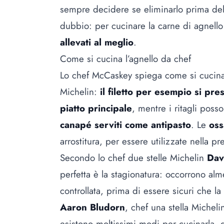
sempre decidere se eliminarlo prima del
dubbio: per cucinare la carne di agnell
allevati al meglio
.
Come si cucina l’agnello da chef
Lo chef McCaskey spiega come si cucina
Michelin:
il filetto per esempio si pr
piatto principale
, mentre i ritagli poss
canapé serviti come antipasto
. Le
oss
arrostitura, per essere utilizzate nella p
Secondo lo chef due stelle Michelin
Dav
perfetta è la stagionatura: occorrono a
controllata, prima di essere sicuri che la
Aaron Bludorn
, chef una stella Micheli
esistono moltissimi modi per cucinarla, 