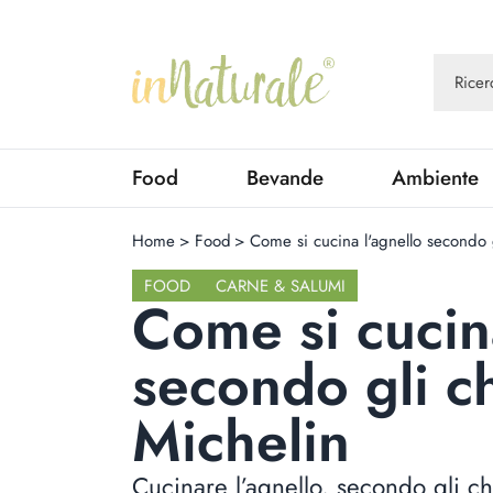
Food
Bevande
Ambiente
Home
>
Food
>
Come si cucina l'agnello secondo 
FOOD
CARNE & SALUMI
Come si cucin
secondo gli c
Michelin
Cucinare l’agnello, secondo gli ch