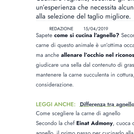
un’esperienza che necessita alcun
alla selezione del taglio migliore.
REDAZIONE
15/04/2019
Sapete
come si cucina l’agnello?
Secon
carne di questo animale è un’ottima occas
ma anche
allenare l’occhio nel riconos
giudicare una sella dal contenuto di gras
mantenere la carne succulenta in cottura,
considerazione.
LEGGI ANCHE
:
Differenza tra agnell
Come scegliere la carne di agnello
Secondo la chef
Einat Admony
, cuoca d
agnello, il primo passo per cucinarlo alla