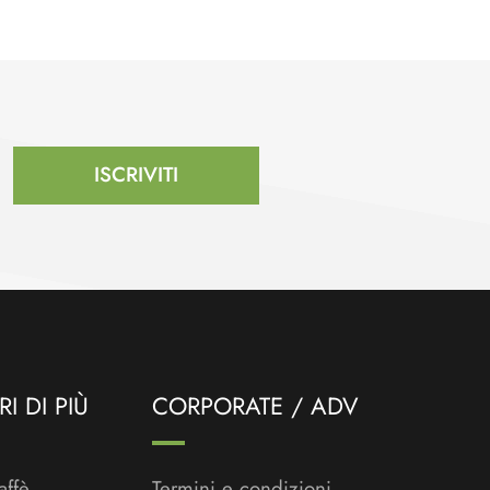
ISCRIVITI
I DI PIÙ
CORPORATE / ADV
affè
Termini e condizioni