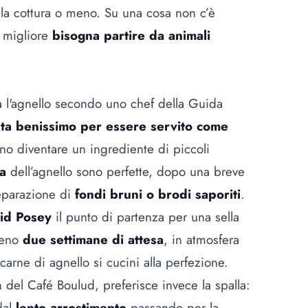
la cottura o meno. Su una cosa non c’è
o migliore
bisogna partire da animali
 l'agnello secondo uno chef della Guida
esta benissimo per essere servito come
ono diventare un ingrediente di piccoli
a
dell’agnello sono perfette, dopo una breve
reparazione di
fondi bruni o brodi saporiti
.
id Posey
il punto di partenza per una sella
lmeno
due settimane di attesa
, in atmosfera
 carne di agnello si cucini alla perfezione.
n del Café Boulud, preferisce invece la spalla:
dal
lento arrostimento
passando per la