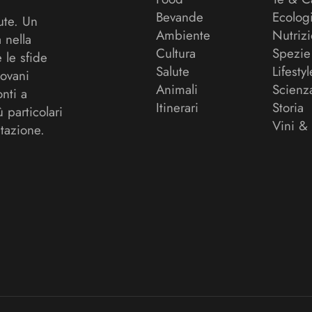
Bevande
Ecolog
ute. Un
Ambiente
Nutriz
a nella
Cultura
Spezie
 le sfide
Salute
Lifestyl
ovani
Animali
Scienz
onti a
Itinerari
Storia
ù particolari
Vini &
tazione.