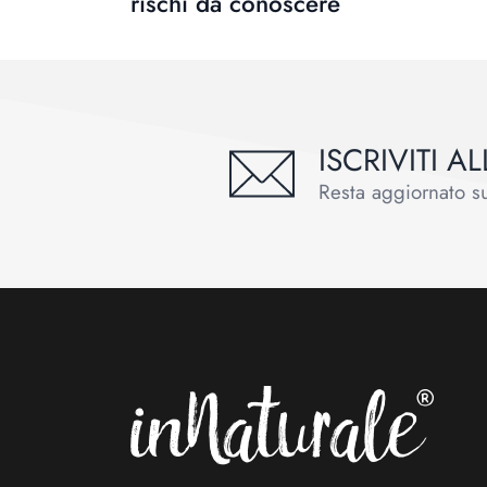
rischi da conoscere
ISCRIVITI 
Resta aggiornato sul
Footer