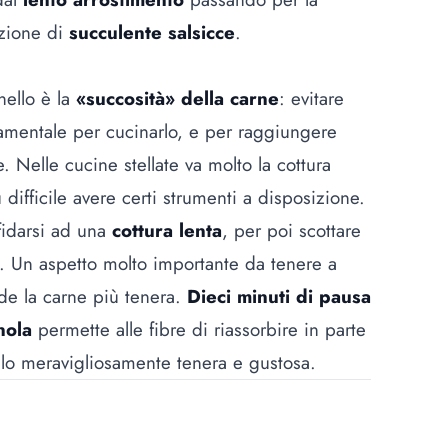
azione di
succulente salsicce
.
a
nello è la
«succosità» della carne
: evitare
damentale per cucinarlo, e per raggiungere
e. Nelle cucine stellate va molto la cottura
difficile avere certi strumenti a disposizione.
fidarsi ad una
cottura lenta
, per poi scottare
io. Un aspetto molto importante da tenere a
nde la carne più tenera.
Dieci minuti di pausa
nola
permette alle fibre di riassorbire in parte
llo meravigliosamente tenera e gustosa.