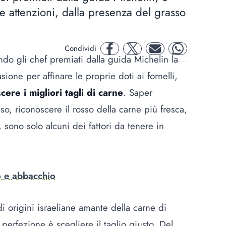
e attenzioni, dalla presenza del grasso
Condividi
facebook
twitter
mail
whatsapp
do gli chef premiati dalla guida Michelin la
ione per affinare le proprie doti ai fornelli,
cere i migliori tagli di carne
. Saper
so, riconoscere il rosso della carne più fresca,
 sono solo alcuni dei fattori da tenere in
o e abbacchio
i origini israeliane amante della carne di
 perfezione è scegliere il taglio giusto. Del