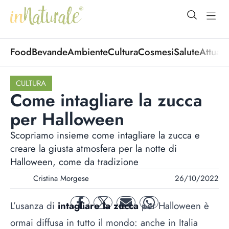
open Menu
open
Food
Bevande
Ambiente
Cultura
Cosmesi
Salute
Attuali
CULTURA
Come intagliare la zucca
per Halloween
Scopriamo insieme come intagliare la zucca e
creare la giusta atmosfera per la notte di
Halloween, come da tradizione
Cristina Morgese
26/10/2022
L’usanza di
intagliare la zucca
per Halloween è
facebook
twitter
mail
whatsapp
ormai diffusa in tutto il mondo: anche in Italia