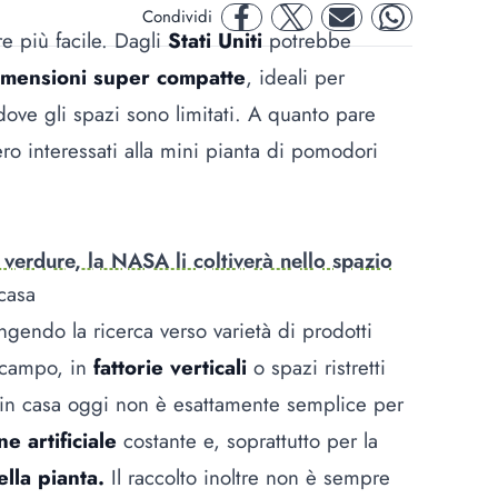
Condividi
facebook
twitter
mail
whatsapp
 più facile. Dagli
Stati Uniti
potrebbe
imensioni super compatte
, ideali per
no dove gli spazi sono limitati. A quanto pare
o interessati alla mini pianta di pomodori
verdure, la NASA li coltiverà nello spazio
casa
ingendo la ricerca verso varietà di prodotti
l campo, in
fattorie verticali
o spazi ristretti
in casa oggi non è esattamente semplice per
e artificiale
costante e, soprattutto per la
lla pianta.
Il raccolto inoltre non è sempre