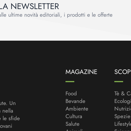
ALLA NEWSLETTER
le ultime novità editoriali, i prodotti e le offerte
MAGAZINE
SCOPR
Food
Tè & C
Bevande
Ecolog
ute. Un
Ambiente
Nutriz
a nella
Cultura
Spezie
 le sfide
Salute
Lifestyl
ovani