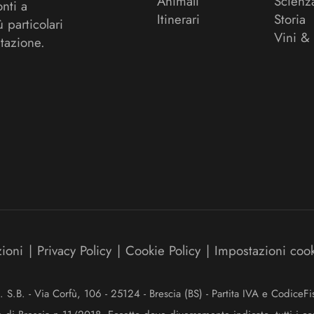
Animali
Scienz
onti a
Itinerari
Storia
ù particolari
Vini &
tazione.
zioni
|
Privacy Policy
|
Cookie Policy
|
Impostazioni coo
.B. - Via Corfù, 106 - 25124 - Brescia (BS) - Partita IVA e Codice