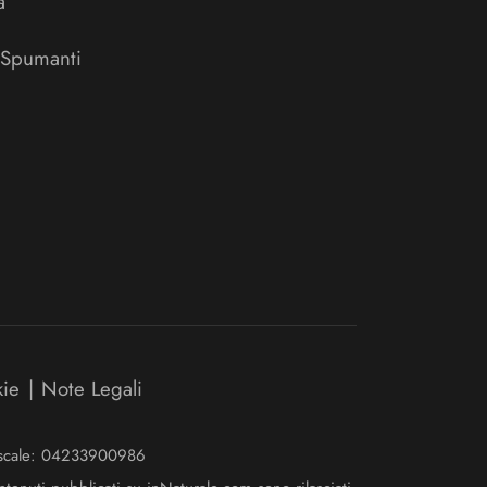
a
 Spumanti
kie
|
Note Legali
Fiscale: 04233900986