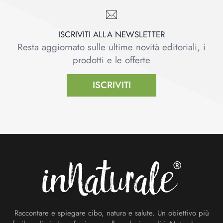
ISCRIVITI ALLA NEWSLETTER
Resta aggiornato sulle ultime novità editoriali, i
prodotti e le offerte
ISCRIVITI
Footer
Raccontare e spiegare cibo, natura e salute. Un obiettivo più