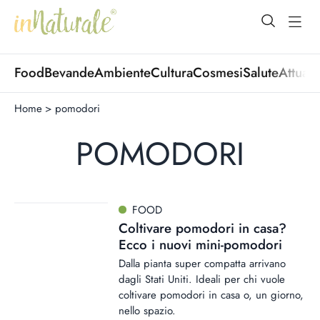
open Menu
open
Food
Bevande
Ambiente
Cultura
Cosmesi
Salute
Attuali
Home
>
pomodori
POMODORI
FOOD
Coltivare pomodori in casa?
Ecco i nuovi mini-pomodori
Dalla pianta super compatta arrivano
dagli Stati Uniti. Ideali per chi vuole
coltivare pomodori in casa o, un giorno,
nello spazio.