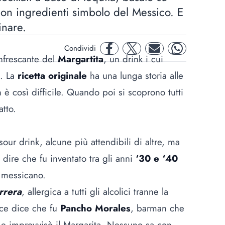
con ingredienti simbolo del Messico. E
inare.
Condividi
facebook
twitter
mail
whatsapp
nfrescante del
Margartita
, un drink i cui
. La
ricetta originale
ha una lunga storia alle
è così difficile. Quando poi si scoprono tutti
atto.
our drink, alcune più attendibili di altre, ma
dire che fu inventato tra gli anni
‘30 e ‘40
 messicano.
rrera
, allergica a tutti gli alcolici tranne la
vece dice che fu
Pancho Morales
, barman che
a e improvvisò il Margarita. Nessuno sa con