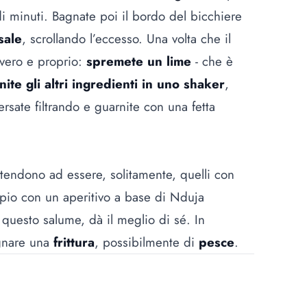
 di minuti. Bagnate poi il bordo del bicchiere
sale
, scrollando l’eccesso. Una volta che il
 vero e proprio:
spremete un lime
-
che è
nite gli altri ingredienti in uno shaker
,
sate filtrando e guarnite con una fetta
 tendono ad essere, solitamente, quelli con
mpio con un aperitivo a base di
Nduja
n questo salume
, dà il meglio di sé. In
agnare una
frittura
, possibilmente di
pesce
.