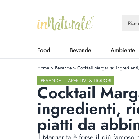
Food
Bevande
Ambiente
Home
>
Bevande
>
Cocktail Margarita: ingredienti,
BEVANDE
APERITIVI & LIQUORI
Cocktail Marga
ingredienti, ri
piatti da abbi
Il Margarita è forse il più famoso 