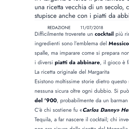
una ricetta vecchia di un secolo, 
stupisce anche con i piatti da abb
REDAZIONE
11/07/2018
Difficilmente troverete un
cocktail
più ri
ingredienti sono l’emblema del
Messico
spalle, ma imparare come si prepara non 
i diversi
piatti da abbinare
, il gioco è f
La ricetta originale del Margarita
Esistono moltissime storie dietro questo s
nessuna sicura oltre ogni dubbio. Si può 
del '900
, probabilmente da un barman
C’è chi sostiene fu «
Carlos Danny» He
Tequila, a far nascere il cocktail; chi in
non era sicuro della ricetta del Magnoli