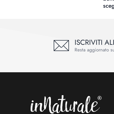
sceg
ISCRIVITI 
Resta aggiornato sul
Footer