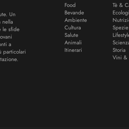
Food
Tè & C
Bevande
Ecolog
ute. Un
Ambiente
Nutriz
a nella
Cultura
Spezie
 le sfide
Salute
Lifestyl
ovani
Animali
Scienz
onti a
Itinerari
Storia
ù particolari
Vini &
tazione.