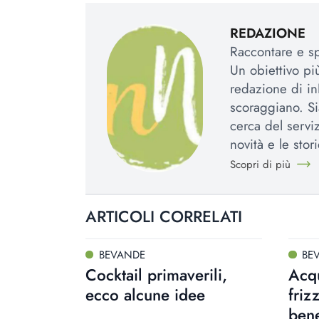
REDAZIONE
Raccontare e spi
Un obiettivo più
redazione di in
scoraggiano. Si
cerca del serviz
novità e le stori
Scopri di più
ARTICOLI CORRELATI
BEVANDE
BE
Cocktail primaverili,
Acqu
ecco alcune idee
friz
bene