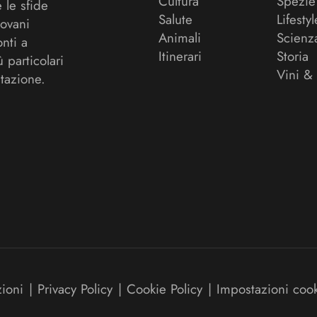
Cultura
Spezie
 le sfide
Salute
Lifestyl
ovani
Animali
Scienz
onti a
Itinerari
Storia
ù particolari
Vini &
tazione.
zioni
|
Privacy Policy
|
Cookie Policy
|
Impostazioni coo