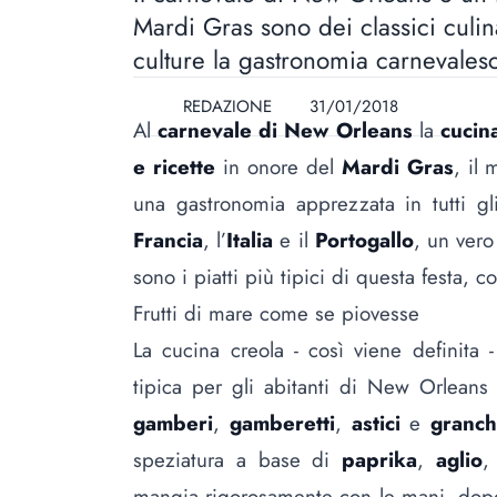
Mardi Gras sono dei classici culin
culture la gastronomia carnevales
REDAZIONE
31/01/2018
Al
carnevale di
New Orleans
la
cucin
e ricette
in onore del
Mardi Gras
, il
una gastronomia apprezzata in tutti gli
Francia
, l’
Italia
e il
Portogallo
, un vero
sono i piatti più tipici di questa festa, 
Frutti di mare come se piovesse
La cucina creola - così viene definita 
tipica per gli abitanti di New Orleans
gamberi
,
gamberetti
,
astici
e
granch
speziatura a base di
paprika
,
aglio
mangia rigorosamente con le mani, dopo 