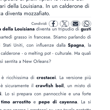
ari della Louisiana. In un calderone di
ca diventa mozzafiato.
Condividi
facebook
twitter
mail
whatsapp
a della Louisiana
diventa un tripudio di
gusti
 martedì grasso in francese. Stiamo parlando di
 Stati Uniti, con influenze dalla
Spagna
, la
 calderone - o melting pot - culturale. Ma quali
così sentita a New Orleans?
- è ricchissima di
crostacei
. La versione più
 è sicuramente il
crawfish boil
, un misto di
i
. Lo si prepara con pannocchie e una forte
,
timo arrostito
e
pepe di cayenna
. La si
aver sparso i crostacei su una tavola protetta