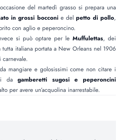
 occasione del martedì grasso si prepara una
iato in grossi bocconi
e del
petto di pollo
,
rito con aglio e peperoncino.
nvece si può optare per le
Muffulettas
, dei
dea tutta italiana portata a New Orleans nel 1906
i carnevale.
i da mangiare e golosissimi come non citare i
ti da
gamberetti sugosi e peperoncini
alto per avere un’acquolina inarrestabile.