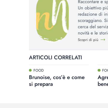
Raccontare e spi
Un obiettivo più
redazione di in
scoraggiano. Si
cerca del serviz
novità e le stori
Scopri di più
ARTICOLI CORRELATI
FOOD
FO
Brunoise, cos’è e come
Agre
si prepara
bene