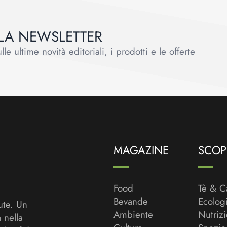
ALLA NEWSLETTER
le ultime novità editoriali, i prodotti e le offerte
MAGAZINE
SCOPR
Food
Tè & C
Bevande
Ecolog
ute. Un
Ambiente
Nutriz
a nella