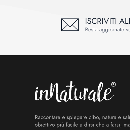
ISCRIVITI 
Resta aggiornato sul
Footer
Raccontare e spiegare cibo, natura e sal
obiettivo più facile a dirsi che a farsi, m