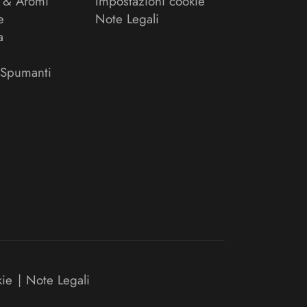
 & Aromi
Impostazioni cookie
e
Note Legali
a
 Spumanti
kie
|
Note Legali