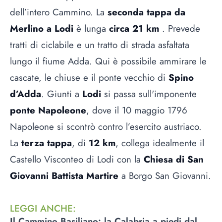
dell’intero Cammino. La
seconda tappa da
Merlino a Lodi
è lunga
circa 21 km
. Prevede
tratti di ciclabile e un tratto di strada asfaltata
lungo il fiume Adda. Qui è possibile ammirare le
cascate, le chiuse e il ponte vecchio di
Spino
d’Adda
. Giunti a
Lodi
si passa sull'imponente
ponte Napoleone
, dove il 10 maggio 1796
Napoleone si scontrò contro l’esercito austriaco.
La
terza tappa
, di
12 km
, collega idealmente il
Castello Visconteo di Lodi con la
Chiesa di San
Giovanni Battista Martire
a Borgo San Giovanni.
LEGGI ANCHE
:
Il Cammino Basiliano: la Calabria a piedi dal