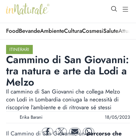
open Menu
open
Food
Bevande
Ambiente
Cultura
Cosmesi
Salute
Attuali
ITINERARI
Cammino di San Giovanni:
tra natura e arte da Lodi a
Melzo
Il cammino di San Giovanni che collega Melzo
con Lodi in Lombardia coniuga la necessità di
riscoprire l’ambiente e di ritrovare sé stessi
Erika Barani
18/05/2023
Il Cammino di San Giovanni, un
percorso che
facebook
twitter
mail
whatsapp