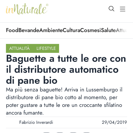
open Menu
open
Food
Bevande
Ambiente
Cultura
Cosmesi
Salute
Attuali
ATTUALITÀ
LIFESTYLE
Baguette a tutte le ore con
il distributore automatico
di pane bio
Ma più senza baguette! Arriva in Lussemburgo il
distributore di pane bio cotto al momento, per
poter gustare a tutte le ore un croccante sfilatino
ancora fumante.
Fabrizio Inverardi
29/04/2019