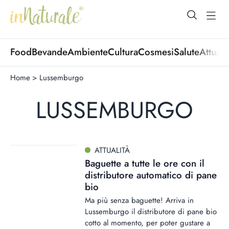
open Menu
open
Food
Bevande
Ambiente
Cultura
Cosmesi
Salute
Attuali
Home
>
Lussemburgo
LUSSEMBURGO
ATTUALITÀ
Baguette a tutte le ore con il
distributore automatico di pane
bio
Ma più senza baguette! Arriva in
Lussemburgo il distributore di pane bio
cotto al momento, per poter gustare a