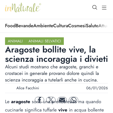
open Menu
open
Food
Bevande
Ambiente
Cultura
Cosmesi
Salute
Attuali
ANIMALI
ANIMALI SELVATICI
Aragoste bollite vive, la
scienza incoraggia i divieti
Alcuni studi mostrano che aragoste, granchi e
crostacei in generale provano dolore quindi la
scienza incoraggia a tutelarli anche in cucina.
Alice Facchini
06/01/2026
Le
aragoste
sono una prelibatezza ma quando
facebook
twitter
mail
whatsapp
cucinarle significa tuffarle
vive
in acqua bollente