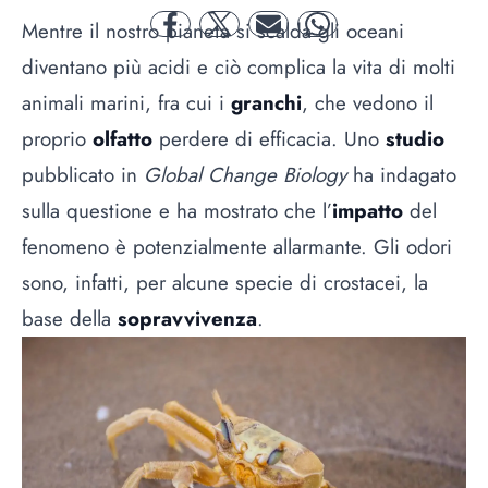
Mentre il nostro pianeta si scalda gli oceani
facebook
twitter
mail
whatsapp
diventano più acidi e ciò complica la vita di molti
animali marini, fra cui i
granchi
, che vedono il
proprio
olfatto
perdere di efficacia. Uno
studio
pubblicato in
Global Change Biology
ha indagato
sulla questione e ha mostrato che l’
impatto
del
fenomeno è potenzialmente allarmante. Gli odori
sono, infatti, per alcune specie di crostacei, la
base della
sopravvivenza
.