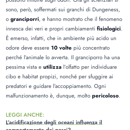
sono, però, soffermati sui granchi di Dungeness,
o
granciporri
, e hanno mostrato che il fenomeno
innesca dei veri e propri cambiamenti
fisiologici
.
È emerso, infatti, che in ambiente più acido un
odore deve essere
10 volte
più concentrato
perché l’animale lo avverta. Il granciporro ha una
pessima vista e
utilizza
l’olfatto per individuare
cibo e habitat propizi, nonché per sfuggire ai
predatori e guidare l’accoppiamento. Ogni
malfunzionamento è, dunque, molto
pericoloso
.
LEGGI ANCHE
:
L’acidificazione degli oceani influenza il
comportamento dei pesci?