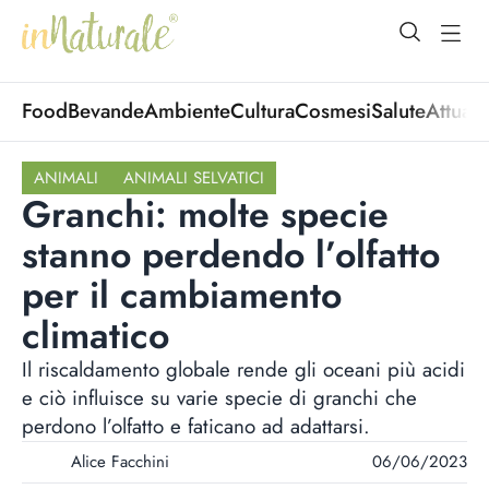
open Menu
open
Food
Bevande
Ambiente
Cultura
Cosmesi
Salute
Attuali
ANIMALI
ANIMALI SELVATICI
Granchi: molte specie
stanno perdendo l’olfatto
per il cambiamento
climatico
Il riscaldamento globale rende gli oceani più acidi
e ciò influisce su varie specie di granchi che
perdono l’olfatto e faticano ad adattarsi.
Alice Facchini
06/06/2023