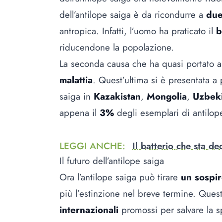
dell’antilope saiga è da ricondurre a
due
antropica. Infatti, l’uomo ha praticato il
b
riducendone la popolazione.
La seconda causa che ha quasi portato all
malattia
. Quest’ultima si è presentata a
saiga in
Kazakistan
,
Mongolia
,
Uzbeki
appena il
3%
degli esemplari di antilop
LEGGI ANCHE
:
Il batterio che sta de
Il futuro dell’antilope saiga
Ora l’antilope saiga può tirare
un sospir
più l’estinzione nel breve termine. Quest
internazionali
promossi per salvare la s