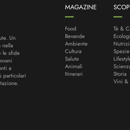
MAGAZINE
SCOPR
Food
Tè & C
Bevande
Ecolog
ute. Un
Ambiente
Nutriz
a nella
Cultura
Spezie
 le sfide
Salute
Lifestyl
ovani
Animali
Scienz
onti a
Itinerari
Storia
ù particolari
Vini &
tazione.