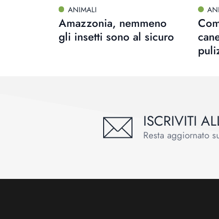
ANIMALI
AN
Amazzonia, nemmeno
Come
gli insetti sono al sicuro
cane
puli
ISCRIVITI 
Resta aggiornato sul
Footer