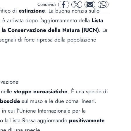
Condividi
facebook
twitter
mail
whatsapp
itico di
estinzione
. La buona notizia sullo
ga è arrivata dopo l’aggiornamento della
Lista
r la Conservazione della Natura (IUCN)
. La
segnali di forte ripresa della popolazione
rvazione
 nelle
steppe euroasiatiche
. È una specie di
oboscide
sul muso e le due corna lineari.
 in cui l’Unione Internazionale per la
to la Lista Rossa aggiornando
positivamente
one di una specie.