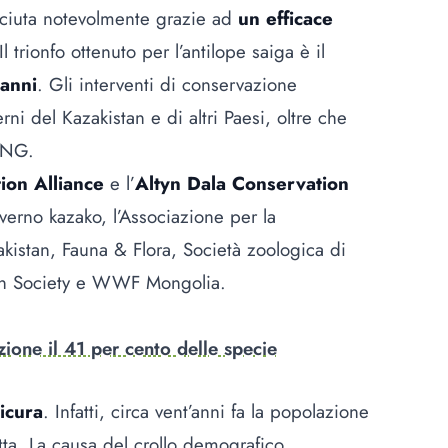
esciuta notevolmente grazie ad
un efficace
 Il trionfo ottenuto per l’antilope saiga è il
 anni
. Gli interventi di conservazione
rni del Kazakistan e di altri Paesi, oltre che
 ONG.
ion Alliance
e l’
Altyn Dala Conservation
erno kazako, l’Associazione per la
akistan, Fauna & Flora, Società zoologica di
ion Society e WWF Mongolia.
nzione il 41 per cento delle specie
icura
. Infatti, circa vent’anni fa la popolazione
tta. La causa del crollo demografico