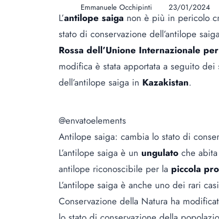
Emmanuele Occhipinti
23/01/2024
L’
antilope saiga
non è più in pericolo cr
stato di conservazione dell’antilope sai
Rossa dell’Unione Internazionale pe
modifica è stata apportata a seguito dei 
dell’antilope saiga in
Kazakistan
.
@envatoelements
Antilope saiga: cambia lo stato di conse
L’antilope saiga è un
ungulato
che abita
antilope riconoscibile per la
piccola pr
L’antilope saiga è anche uno dei rari casi
Conservazione della Natura ha modifica
lo stato di conservazione della popolazi