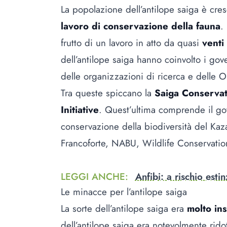
La popolazione dell’antilope saiga è cr
lavoro di conservazione della fauna
.
frutto di un lavoro in atto da quasi
venti
dell’antilope saiga hanno coinvolto i gove
delle organizzazioni di ricerca e delle
Tra queste spiccano la
Saiga Conservat
Initiative
. Quest’ultima comprende il gov
conservazione della biodiversità del Kaz
Francoforte, NABU, Wildlife Conservat
LEGGI ANCHE
:
Anfibi: a rischio esti
Le minacce per l’antilope saiga
La sorte dell’antilope saiga era
molto ins
dell’antilope saiga era notevolmente rido