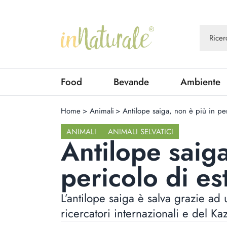
Food
Bevande
Ambiente
Home
>
Animali
>
Antilope saiga, non è più in per
ANIMALI
ANIMALI SELVATICI
Antilope saiga
pericolo di es
L’antilope saiga è salva grazie ad
ricercatori internazionali e del Ka