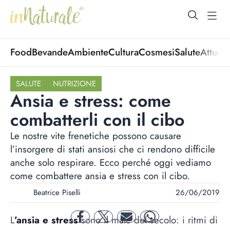
open Menu
open
Food
Bevande
Ambiente
Cultura
Cosmesi
Salute
Attuali
SALUTE
NUTRIZIONE
Ansia e stress: come
combatterli con il cibo
Le nostre vite frenetiche possono causare
l’insorgere di stati ansiosi che ci rendono difficile
anche solo respirare. Ecco perché oggi vediamo
come combattere ansia e stress con il cibo.
Beatrice Piselli
26/06/2019
L
’ansia e stress
sono il male del secolo: i ritmi di
facebook
twitter
mail
whatsapp