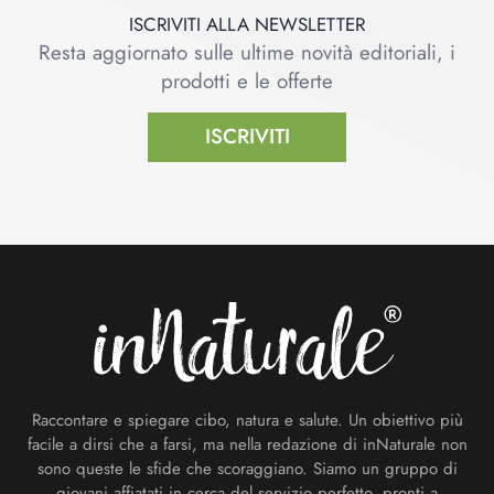
ISCRIVITI ALLA NEWSLETTER
Resta aggiornato sulle ultime novità editoriali, i
prodotti e le offerte
ISCRIVITI
Footer
Raccontare e spiegare cibo, natura e salute. Un obiettivo più
facile a dirsi che a farsi, ma nella redazione di inNaturale non
sono queste le sfide che scoraggiano. Siamo un gruppo di
giovani affiatati in cerca del servizio perfetto, pronti a