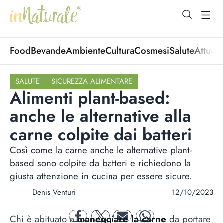
open Menu
open
Food
Bevande
Ambiente
Cultura
Cosmesi
Salute
Attuali
SALUTE
SICUREZZA ALIMENTARE
Alimenti plant-based:
anche le alternative alla
carne colpite dai batteri
Così come la carne anche le alternative plant-
based sono colpite da batteri e richiedono la
giusta attenzione in cucina per essere sicure.
Denis Venturi
12/10/2023
Chi è abituato a
maneggiare la carne
da portare
facebook
twitter
mail
whatsapp