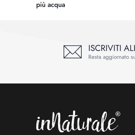
più acqua
ISCRIVITI 
Resta aggiornato sul
Footer