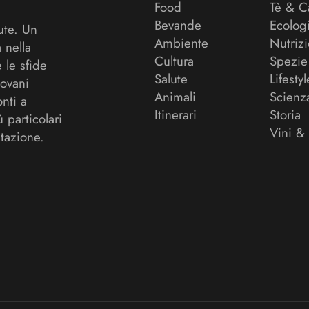
Food
Tè & C
Bevande
Ecolog
ute. Un
Ambiente
Nutriz
a nella
Cultura
Spezie
 le sfide
Salute
Lifestyl
ovani
Animali
Scienz
onti a
Itinerari
Storia
ù particolari
Vini &
tazione.