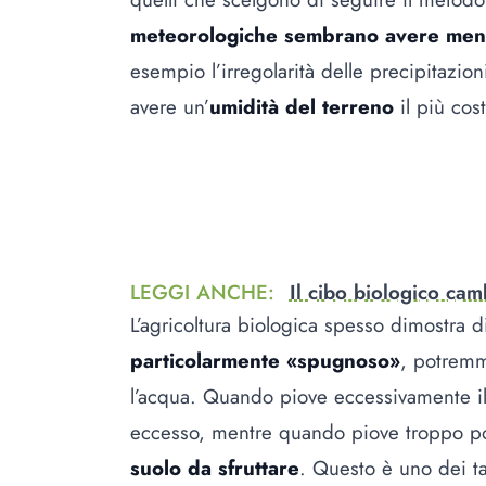
meteorologiche sembrano avere meno 
esempio l’irregolarità delle precipitazio
avere un’
umidità del terreno
il più cos
LEGGI ANCHE
:
Il cibo biologico ca
L’agricoltura biologica spesso dimostra di
particolarmente «spugnoso»
, potremm
l’acqua. Quando piove eccessivamente il 
eccesso, mentre quando piove troppo p
suolo da sfruttare
. Questo è uno dei t