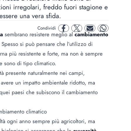
oni irregolari, freddo fuori stagione e
essere una vera sfida.
Condividi
facebook
twitter
mail
whatsapp
ca
sembrano resistere meglio al
cambiamento
. Spesso si può pensare che l’utilizzo di
erna più resistente e forte, ma non è sempre
e sono di tipo climatico.
tà
presente naturalmente nei campi,
e avere un impatto ambientale ridotto, ma
 quei paesi che subiscono il cambiamento
cambiamento climatico
oltà ogni anno sempre più agricoltori, ma
o biologico si accorgono che le
avversità