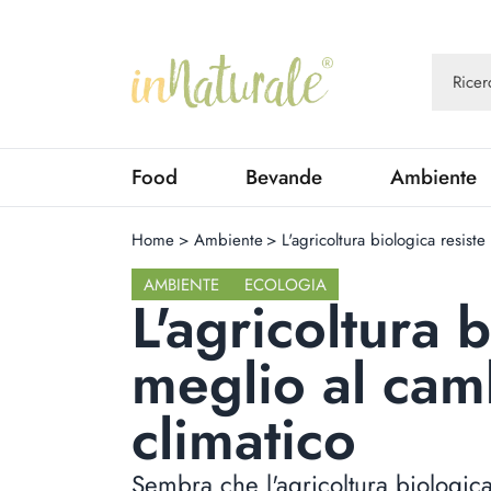
Food
Bevande
Ambiente
Home
>
Ambiente
>
L'agricoltura biologica resis
AMBIENTE
ECOLOGIA
L'agricoltura 
meglio al ca
climatico
Sembra che l'agricoltura biologica