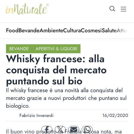
open Menu
open
Food
Bevande
Ambiente
Cultura
Cosmesi
Salute
Attuali
BEVANDE
APERITIVI & LIQUORI
Whisky francese: alla
conquista del mercato
puntando sul bio
Il whisky francese è una novità alla conquista del
mercato grazie a nuovi produttori che puntano sul
biologico.
Fabrizio Inverardi
16/02/2020
Il buon vino prodotto in Francia è cosa nota, ma
facebook
twitter
mail
whatsapp