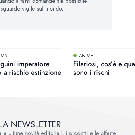
uando a farsi domande sia possibile
sguardo vigile sul mondo.
IMALI
ANIMALI
nguini imperatore
Filariosi, cos’è e qua
 a rischio estinzione
sono i rischi
ALLA NEWSLETTER
le ultime novità editoriali, i prodotti e le offerte