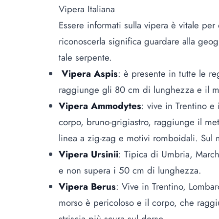
Vipera Italiana
Essere informati sulla vipera è vitale pe
riconoscerla significa guardare alla geogr
tale serpente.
Vipera Aspis
: è presente in tutte le r
raggiunge gli 80 cm di lunghezza e il mu
Vipera Ammodytes
: vive in Trentino e
corpo, bruno-grigiastro, raggiunge il me
linea a zig-zag e motivi romboidali. Su
Vipera Ursinii
: Tipica di Umbria, March
e non supera i 50 cm di lunghezza.
Vipera Berus
: Vive in Trentino, Lomba
morso è pericoloso e il corpo, che ragg
striscia più scura sul dorso.