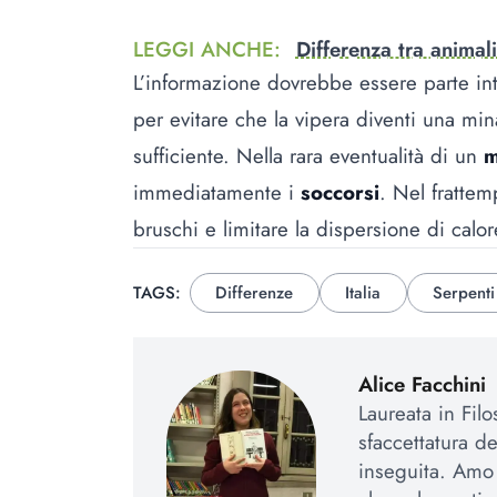
LEGGI ANCHE
:
Differenza tra animali
L’informazione dovrebbe essere parte int
per evitare che la vipera diventi una mi
sufficiente. Nella rara eventualità di un
m
immediatamente i
soccorsi
. Nel frattem
bruschi e limitare la dispersione di calo
TAGS:
Differenze
Italia
Serpenti
Alice Facchini
Laureata in Fil
sfaccettatura d
inseguita. Amo l