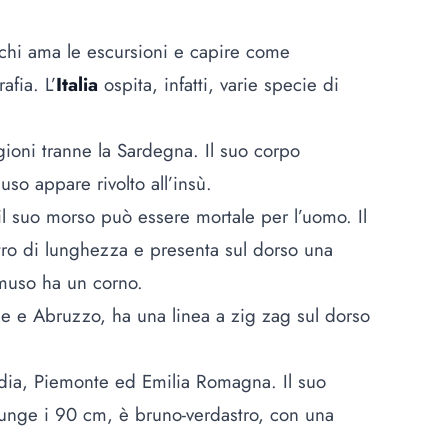
r chi ama le escursioni e capire come
afia. L’
Italia
ospita, infatti, varie specie di
egioni tranne la Sardegna. Il suo corpo
so appare rivolto all’insù.
 il suo morso può essere mortale per l’uomo. Il
tro di lunghezza e presenta sul dorso una
l muso ha un corno.
e e Abruzzo, ha una linea a zig zag sul dorso
rdia, Piemonte ed Emilia Romagna. Il suo
iunge i 90 cm, è bruno-verdastro, con una