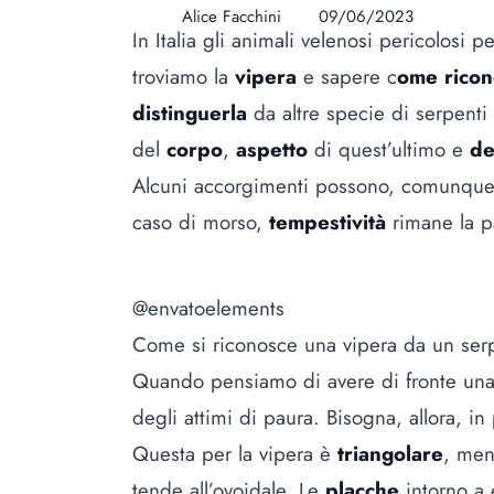
Alice Facchini
09/06/2023
In Italia gli animali velenosi pericolosi 
troviamo la
vipera
e sapere c
ome ricon
distinguerla
da altre specie di serpent
del
corpo
,
aspetto
di quest’ultimo e
de
Alcuni accorgimenti possono, comunque,
caso di morso,
tempestività
rimane la p
@envatoelements
Come si riconosce una vipera da un se
Quando pensiamo di avere di fronte una 
degli attimi di paura. Bisogna, allora, in
Questa per la vipera è
triangolare
, men
tende all’ovoidale. Le
placche
intorno a 