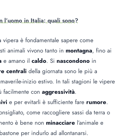
n l’uomo in Italia: quali sono?
a
 una vipera è fondamentale sapere come
sti animali vivono tanto in
montagna
, fino ai
ra
e amano il
caldo
. Si
nascondono
in
re centrali
della giornata sono le più a
maverile-inizio estivo. In tali stagioni le vipere
ù facilmente con
aggressività
.
hivi
e per evitarli è sufficiente fare
rumore
.
nsigliato, come raccogliere sassi da terra o
tamento è bene non
minacciare
l’animale e
 bastone per indurlo ad allontanarsi.