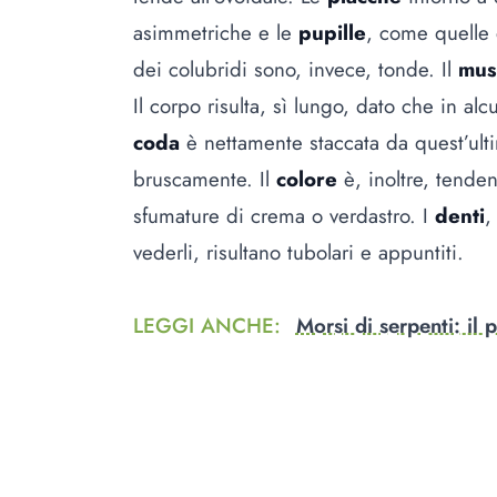
asimmetriche e le
pupille
, come quelle d
dei colubridi sono, invece, tonde. Il
mu
Il corpo risulta, sì lungo, dato che in a
coda
è nettamente staccata da quest’ulti
bruscamente. Il
colore
è, inoltre, tende
sfumature di crema o verdastro. I
denti
,
vederli, risultano tubolari e appuntiti.
LEGGI ANCHE
:
Morsi di serpenti: il