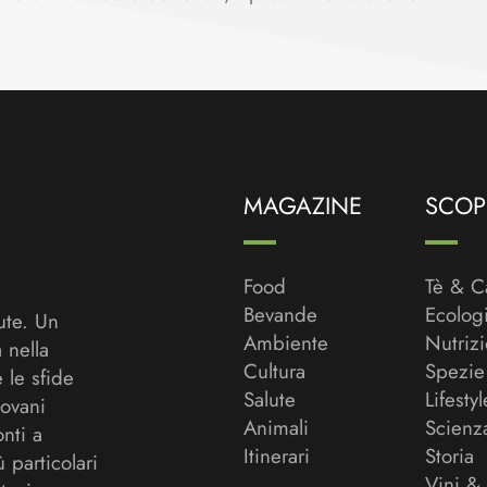
MAGAZINE
SCOPR
Food
Tè & C
Bevande
Ecolog
ute. Un
Ambiente
Nutriz
a nella
Cultura
Spezie
 le sfide
Salute
Lifestyl
ovani
Animali
Scienz
onti a
Itinerari
Storia
ù particolari
Vini &