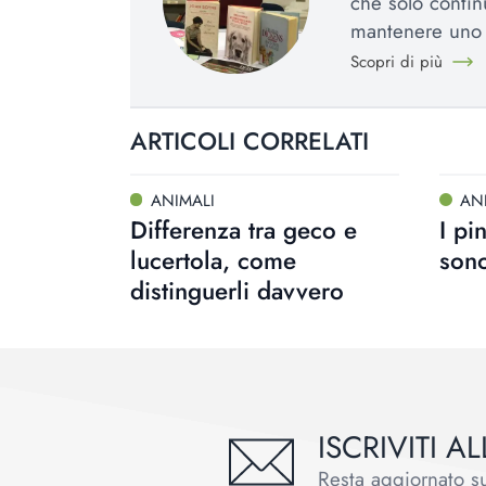
che solo contin
mantenere uno 
Scopri di più
ARTICOLI CORRELATI
ANIMALI
AN
Differenza tra geco e
I pi
lucertola, come
sono
distinguerli davvero
ISCRIVITI 
Resta aggiornato sul