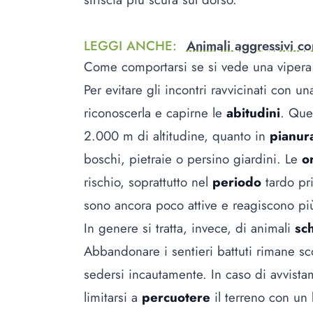
LEGGI ANCHE
:
Animali aggressivi co
Come comportarsi se si vede una viper
Per evitare gli incontri ravvicinati con
riconoscerla e capirne le
abitudini
. Que
2.000 m di altitudine, quanto in
pianu
boschi, pietraie o persino giardini. Le
o
rischio, soprattutto nel
periodo
tardo pri
sono ancora poco attive e reagiscono pi
In genere si tratta, invece, di animali
sc
Abbandonare i sentieri battuti rimane sco
sedersi incautamente. In caso di avvis
limitarsi a
percuotere
il terreno con un