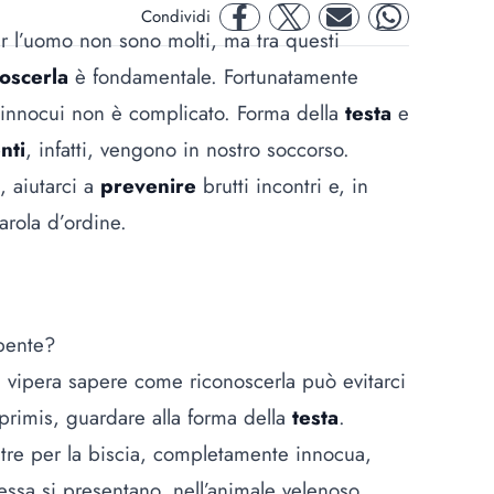
Condividi
facebook
twitter
mail
whatsapp
per l’uomo non sono molti, ma tra questi
oscerla
è fondamentale. Fortunatamente
i innocui non è complicato. Forma della
testa
e
nti
, infatti, vengono in nostro soccorso.
 aiutarci a
prevenire
brutti incontri e, in
arola d’ordine.
rpente?
vipera sapere come riconoscerla può evitarci
 primis, guardare alla forma della
testa
.
tre per la biscia, completamente innocua,
essa si presentano, nell’animale velenoso,