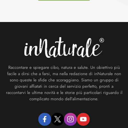
Footer
Raccontare e spiegare cibo, natura e salute. Un obiettivo più
facile a dirsi che a farsi, ma nella redazione di inNaturale non
sono queste le sfide che scoraggiano. Siamo un gruppo di
giovani affiatati in cerca del servizio perfetto, pronti a
raccontarvi le ultime novità e le storie più particolari riguardo il
complicato mondo dell’alimentazione.
facebook
twitter
instagram
youtube