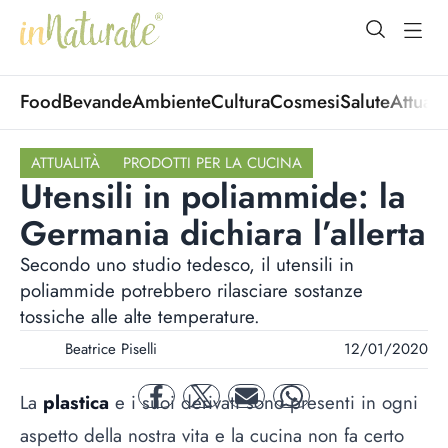
open Menu
open
Food
Bevande
Ambiente
Cultura
Cosmesi
Salute
Attuali
ATTUALITÀ
PRODOTTI PER LA CUCINA
Utensili in poliammide: la
Germania dichiara l’allerta
Secondo uno studio tedesco, il utensili in
poliammide potrebbero rilasciare sostanze
tossiche alle alte temperature.
Beatrice Piselli
12/01/2020
La
plastica
e i suoi derivati sono presenti in ogni
facebook
twitter
mail
whatsapp
aspetto della nostra vita e la
cucina
non fa certo