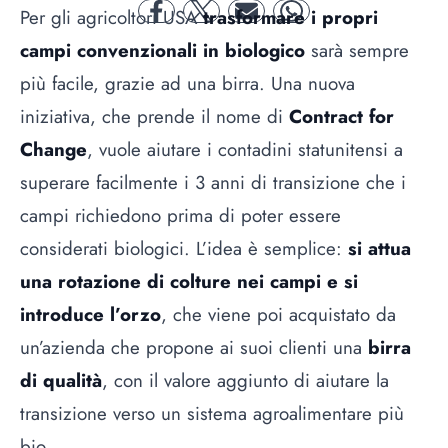
Per gli agricoltori USA
trasformare i propri
facebook
twitter
mail
whatsapp
campi convenzionali in biologico
sarà sempre
più facile, grazie ad una birra. Una nuova
iniziativa, che prende il nome di
Contract for
Change
, vuole aiutare i contadini statunitensi a
superare facilmente i 3 anni di transizione che i
campi richiedono prima di poter essere
considerati biologici. L’idea è semplice:
si attua
una rotazione di colture nei campi e si
introduce l’orzo
, che viene poi acquistato da
un’azienda che propone ai suoi clienti una
birra
di qualità
, con il valore aggiunto di aiutare la
transizione verso un sistema agroalimentare più
bio.