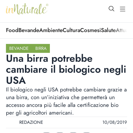
open Menu
open
Food
Bevande
Ambiente
Cultura
Cosmesi
Salute
Attuali
BEVANDE
BIRRA
Una birra potrebbe
cambiare il biologico negli
USA
Il biologico negli USA potrebbe cambiare grazie a
una birra, con un’iniziativa che permetterà un
accesso ancora più facile alla certificazione bio
per gli agricoltori americani.
REDAZIONE
10/08/2019