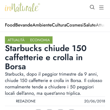
open Menu
open
Food
Bevande
Ambiente
Cultura
Cosmesi
Salute
Attuali
ATTUALITÀ
ECONOMIA
Starbucks chiude 150
caffetterie e crolla in
Borsa
Starbucks, dopo il peggior trimestre da 9 anni,
chiude 150 caffetterie e crolla in Borsa. Il colosso
normalmente tende a chiudere i 50 peggiori
locali dell’anno, ma quest’anno triplica.
REDAZIONE
20/06/2018