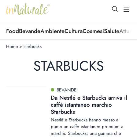
open Menu
open
Food
Bevande
Ambiente
Cultura
Cosmesi
Salute
Attuali
Home
>
starbucks
STARBUCKS
BEVANDE
Da Nestlé e Starbucks arriva il
caffè istantaneo marchio
Starbucks
Nestlé e Starbucks hanno messo a
punto un caffè istantaneo premium a
marchio Starbucks, una gamma che