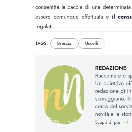
consentita la caccia di una determinata 
essere comunque effettuata e
il con
regalati.
TAGS:
Brescia
Uccelli
REDAZIONE
Raccontare e spi
Un obiettivo più
redazione di in
scoraggiano. Si
cerca del serviz
novità e le stori
Scopri di più