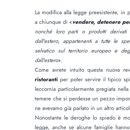
La modifica alla legge preesistente, in p
a chiunque di «
vendere, detenere per 
nonché loro parti o prodotti derivati 
dall'estero, appartenenti a tutte le spe
selvatico sul territorio europeo e de
dall'estero
».
Come avrete intuito questa nuova re
ristoranti
per poter servire il tipico sp
leccornia particolarmente pregiata nella
temere che si perdesse un pezzo impor
ne avevamo già parlato in un altro artico
Nonostante le deroghe lo spiedo è mol
legge, anche se alcune famiglie hanno f