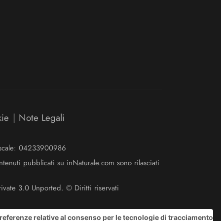
kie
|
Note Legali
Fiscale: 04233900986
ntenuti pubblicati su inNaturale.com sono rilasciati
ate 3.0 Unported. © Diritti riservati
referenze relative al consenso per le tecnologie di tracciamento