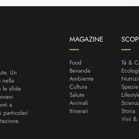
MAGAZINE
SCOPR
Food
Tè & C
Bevande
Ecolog
ute. Un
Ambiente
Nutriz
a nella
Cultura
Spezie
 le sfide
Salute
Lifestyl
ovani
Animali
Scienz
onti a
Itinerari
Storia
ù particolari
Vini &
tazione.