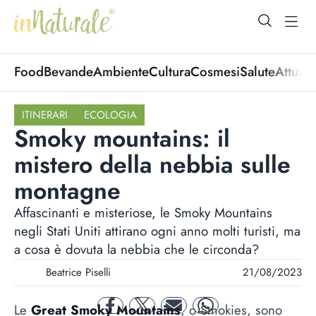
open Menu
open
Food
Bevande
Ambiente
Cultura
Cosmesi
Salute
Attuali
ITINERARI
ECOLOGIA
Smoky mountains: il
mistero della nebbia sulle
montagne
Affascinanti e misteriose, le Smoky Mountains
negli Stati Uniti attirano ogni anno molti turisti, ma
a cosa è dovuta la nebbia che le circonda?
Beatrice Piselli
21/08/2023
Le
Great Smoky Mountains
, o Smokies, sono
facebook
twitter
mail
whatsapp