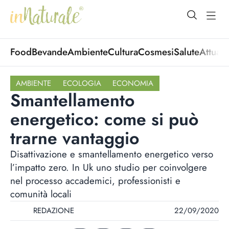
open Menu
open
Food
Bevande
Ambiente
Cultura
Cosmesi
Salute
Attuali
AMBIENTE
ECOLOGIA
ECONOMIA
Smantellamento
energetico: come si può
trarne vantaggio
Disattivazione e smantellamento energetico verso
l’impatto zero. In Uk uno studio per coinvolgere
nel processo accademici, professionisti e
comunità locali
REDAZIONE
22/09/2020