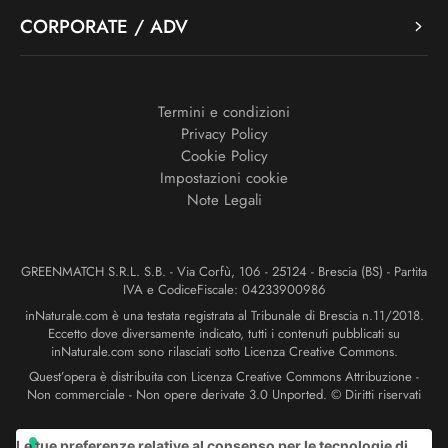
CORPORATE / ADV
Termini e condizioni
Privacy Policy
Cookie Policy
Impostazioni cookie
Note Legali
GREENMATCH S.R.L. S.B. - Via Corfù, 106 - 25124 - Brescia (BS) - Partita
IVA e CodiceFiscale: 04233900986
inNaturale.com è una testata registrata al Tribunale di Brescia n.11/2018.
Eccetto dove diversamente indicato, tutti i contenuti pubblicati su
inNaturale.com sono rilasciati sotto Licenza Creative Commons.
Quest’opera è distribuita con Licenza Creative Commons Attribuzione -
Non commerciale - Non opere derivate 3.0 Unported. © Diritti riservati
Le tue preferenze relative al consenso per le tecnologie di