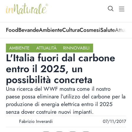
open Menu
open
Food
Bevande
Ambiente
Cultura
Cosmesi
Salute
Attuali
AMBIENTE
ATTUALITÀ
RINNOVABILI
L'Italia fuori dal carbone
entro il 2025, un
possibilità concreta
Una ricerca del WWF mostra come il nostro
paese possa eliminare l’utilizzo del carbone per la
produzione di energia elettrica entro il 2025
senza dover costruire nuovi impianti.
Fabrizio Inverardi
07/11/2017