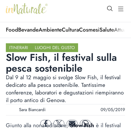
open Menu
open
Food
Bevande
Ambiente
Cultura
Cosmesi
Salute
Attuali
ITINERARI
LUOGHI DEL GUSTO
Slow Fish, il festival sulla
pesca sostenibile
Dal 9 al 12 maggio si svolge Slow Fish, il festival
dedicato alla pesca sostenibile. Tantissime
conferenze, laboratori e degustazioni riempiranno
il porto antico di Genova.
Sara Biancardi
09/05/2019
Giunto alla nona edizione,
Slow Fish
è il festival
facebook
twitter
mail
whatsapp