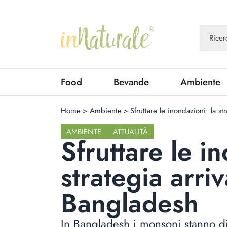
Food
Bevande
Ambiente
Home
>
Ambiente
>
Sfruttare le inondazioni: la s
AMBIENTE
ATTUALITÀ
Sfruttare le i
strategia arriv
Bangladesh
In Bangladesh i monsoni stanno d