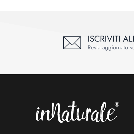
ISCRIVITI 
Resta aggiornato sul
Footer