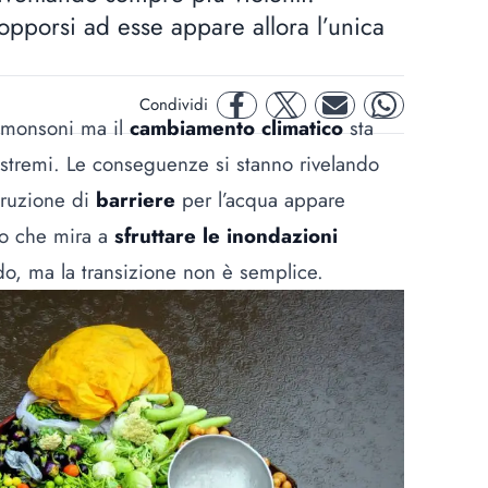
 opporsi ad esse appare allora l’unica
Condividi
facebook
twitter
mail
whatsapp
i monsoni ma il
cambiamento climatico
sta
tremi. Le conseguenze si stanno rivelando
struzione di
barriere
per l’acqua appare
io che mira a
sfruttare le inondazioni
do, ma la transizione non è semplice.