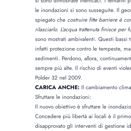
si sono dimostrate inefficaci. I tentativi 
le inondazioni si sono susseguite. Il ge
spiegato che
costruire fitte barriere è 
rilasciarlo. L’acqua trattenuta finisce per
sono mostrati ambivalenti. Questi bassi t
infatti protezione contro le tempeste, m
sedimenti. Perdono, allora, continuamen
sempre più alte. Il rischio di eventi viol
Polder 32 nel 2009.
CARICA ANCHE:
Il cambiamento clima
Sfruttare le inondazioni:
Il nuovo obiettivo è sfruttare le inondazi
Concedere più libertà ai locali è il prim
disapprovato gli interventi di gestione id