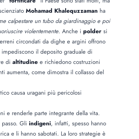
per “
fortificare
” il Paese sono stati molti, ma
oscienziato
Mohamad Khalequzzaman
ha
come calpestare un tubo da giardinaggio e poi
 fuoriuscire violentemente
. Anche i
polder
si
erreni circondati da dighe e argini offrono
a impediscono il deposito graduale di
te di
altitudine
e richiedono costruzioni
enti aumenta, come dimostra il collasso del
tico causa uragani più pericolosi
oni e renderle parte integrante della vita.
o passo. Gli
indigeni
, infatti, spesso hanno
rica e li hanno sabotati. La loro strategie è