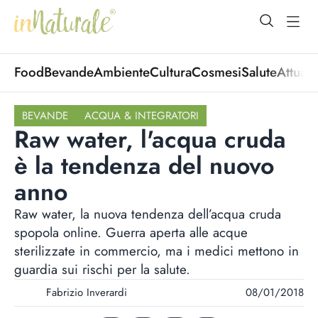
open Menu
open
Food
Bevande
Ambiente
Cultura
Cosmesi
Salute
Attuali
BEVANDE
ACQUA & INTEGRATORI
Raw water, l'acqua cruda
è la tendenza del nuovo
anno
Raw water, la nuova tendenza dell’acqua cruda
spopola online. Guerra aperta alle acque
sterilizzate in commercio, ma i medici mettono in
guardia sui rischi per la salute.
Fabrizio Inverardi
08/01/2018