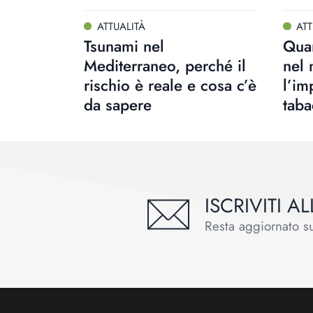
ATTUALITÀ
ATT
Tsunami nel
Quan
Mediterraneo, perché il
nel
rischio è reale e cosa c’è
l’im
da sapere
tab
ISCRIVITI 
Resta aggiornato sul
Footer