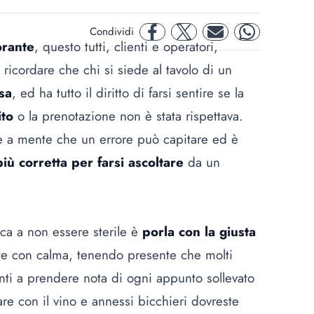
Condividi
facebook
twitter
mail
whatsapp
orante
, questo tutti, clienti e operatori,
ricordare che chi si siede al tavolo di un
sa
, ed ha tutto il diritto di farsi sentire se la
ito
o la prenotazione non è stata rispettava.
e a mente che un errore può capitare ed è
più corretta per farsi ascoltare
da un
ca a non essere sterile è
porla con la giusta
ate con calma, tenendo presente che molti
enti a prendere nota di ogni appunto sollevato
are con il vino e annessi bicchieri dovreste