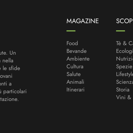
MAGAZINE
SCOPR
Food
Tè & C
Bevande
Ecolog
ute. Un
Ambiente
Nutriz
a nella
Cultura
Spezie
 le sfide
Salute
Lifestyl
ovani
Animali
Scienz
onti a
Itinerari
Storia
ù particolari
Vini &
tazione.