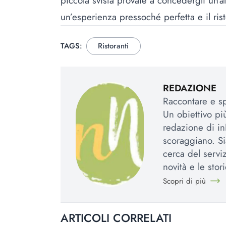
piccola svista provate a concedergli un’al
un’esperienza pressoché perfetta e il ris
TAGS:
Ristoranti
REDAZIONE
Raccontare e spi
Un obiettivo più
redazione di in
scoraggiano. Si
cerca del serviz
novità e le stori
Scopri di più
ARTICOLI CORRELATI