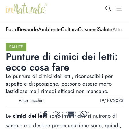
open Menu
open
Food
Bevande
Ambiente
Cultura
Cosmesi
Salute
Attuali
SALUTE
Punture di cimici dei letti:
ecco cosa fare
Le punture di cimici dei letti, riconoscibili per
aspetto e disposizione, possono essere molto
fastidiose ma i rimedi efficaci non mancano.
Alice Facchini
19/10/2023
Le
cimici dei letti
sono insetti che si nutrono di
facebook
twitter
mail
whatsapp
sangue e a destare preoccupazione sono, quindi,