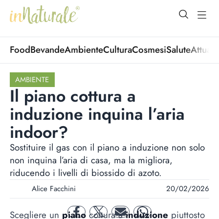
open Menu
open
Food
Bevande
Ambiente
Cultura
Cosmesi
Salute
Attuali
AMBIENTE
Il piano cottura a
induzione inquina l’aria
indoor?
Sostituire il gas con il piano a induzione non solo
non inquina l’aria di casa, ma la migliora,
riducendo i livelli di biossido di azoto.
Alice Facchini
20/02/2026
Scegliere un
piano
cottura a
induzione
piuttosto
facebook
twitter
mail
whatsapp