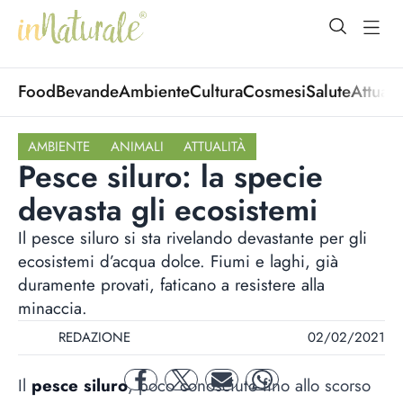
open Menu
open
Food
Bevande
Ambiente
Cultura
Cosmesi
Salute
Attuali
AMBIENTE
ANIMALI
ATTUALITÀ
Pesce siluro: la specie
devasta gli ecosistemi
Il pesce siluro si sta rivelando devastante per gli
ecosistemi d’acqua dolce. Fiumi e laghi, già
duramente provati, faticano a resistere alla
minaccia.
REDAZIONE
02/02/2021
Il
pesce siluro
, poco conosciuto fino allo scorso
facebook
twitter
mail
whatsapp