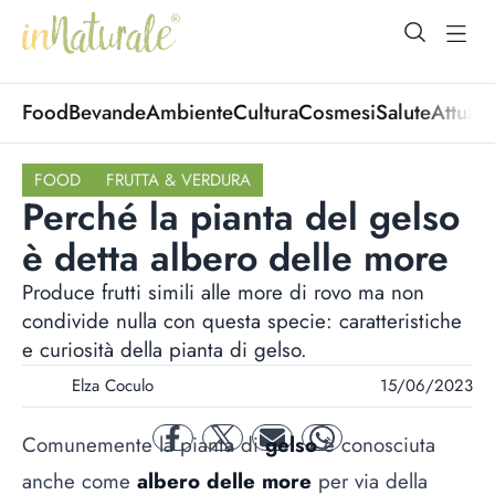
open Menu
open
Food
Bevande
Ambiente
Cultura
Cosmesi
Salute
Attuali
FOOD
FRUTTA & VERDURA
Perché la pianta del gelso
è detta albero delle more
Produce frutti simili alle more di rovo ma non
condivide nulla con questa specie: caratteristiche
e curiosità della pianta di gelso.
Elza Coculo
15/06/2023
Comunemente la pianta di
gelso
è conosciuta
facebook
twitter
mail
whatsapp
anche come
albero delle more
per via della